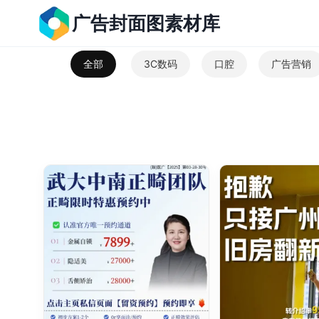
跳
广告封面图素材库
到
内
全部
3C数码
口腔
广告营销
容