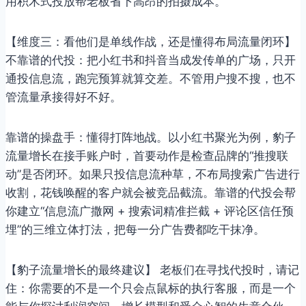
用积木式投放帮老板省下高昂的拍摄成本。
【维度三：看他们是单线作战，还是懂得布局流量闭环】
不靠谱的代投：把小红书和抖音当成发传单的广场，只开
通投信息流，跑完预算就算交差。不管用户搜不搜，也不
管流量承接得好不好。
靠谱的操盘手：懂得打阵地战。以小红书聚光为例，豹子
流量增长在接手账户时，首要动作是检查品牌的“推搜联
动”是否闭环。如果只投信息流种草，不布局搜索广告进行
收割，花钱唤醒的客户就会被竞品截流。靠谱的代投会帮
你建立“信息流广撒网 + 搜索词精准拦截 + 评论区信任预
埋”的三维立体打法，把每一分广告费都吃干抹净。
【豹子流量增长的最终建议】 老板们在寻找代投时，请记
住：你需要的不是一个只会点鼠标的执行客服，而是一个