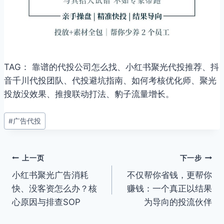
TAG： 靠谱的代投公司怎么找、小红书聚光代投推荐、抖
音千川代投团队、代投避坑指南、如何考核优化师、聚光
投放没效果、推搜联动打法、豹子流量增长。
文
#
广告代投
章
标
签：
文
上一页
下一步
小红书聚光广告消耗
不仅帮你省钱，更帮你
章
快、没客资怎么办？核
赚钱：一个真正以结果
导
心原因与排查SOP
为导向的投流伙伴
航