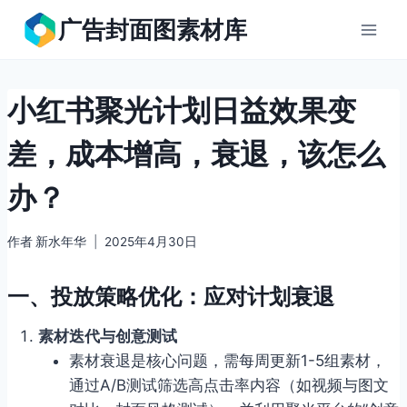
跳
广告封面图素材库
到
内
容
小红书聚光计划日益效果变
差，成本增高，衰退，该怎么
办？
作者
新水年华
2025年4月30日
一、
投放策略优化：应对计划衰退
素材迭代与创意测试
素材衰退是核心问题，需每周更新1-5组素材，
通过A/B测试筛选高点击率内容（如视频与图文