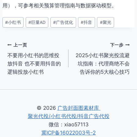
用），可参考相关预算管理指南与数据驱动模型。
文
#
小红书
#
巨量AD
#
广告优化
#
抖音
#
聚光
章
标
签：
文
上一页
下一步
不要用小红书的思维投
2025小红书聚光投流避
章
放抖音 也不要用抖音的
坑指南：代理商绝不会
导
逻辑投放小红书
告诉你的5大核心技巧
航
© 2026
广告封面图素材库
聚光代投/小红书代投/抖音广告代投
微信：xiao57113
冀ICP备16022003号-2