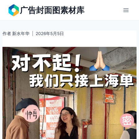
跳
广告封面图素材库
到
内
容
作者
新水年华
2026年5月5日