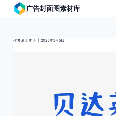
跳
广告封面图素材库
到
内
容
作者
新水年华
2026年5月5日