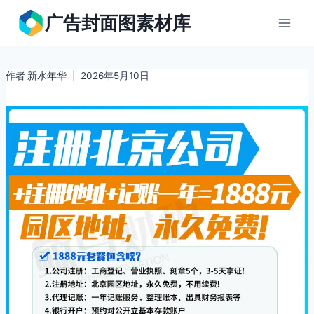
跳
广告封面图素材库
到
内
容
作者
新水年华
2026年5月10日