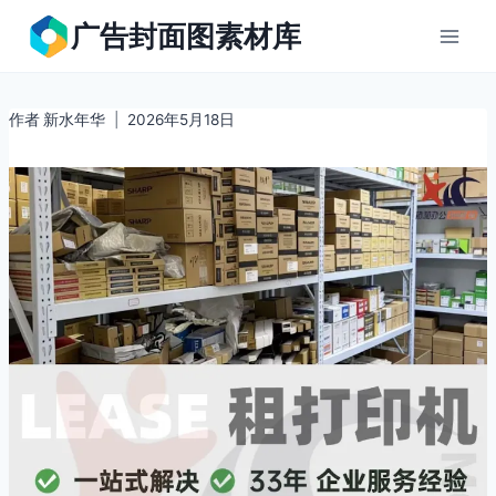
跳
广告封面图素材库
到
内
容
作者
新水年华
2026年5月18日