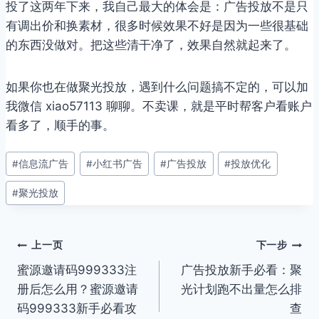
投了这两年下来，我自己最大的体会是：广告投放不是只
有调出价和换素材，很多时候效果不好是因为一些很基础
的东西没做对。把这些清干净了，效果自然就起来了。
如果你也在做聚光投放，遇到什么问题搞不定的，可以加
我微信 xiao57113 聊聊。不卖课，就是平时帮客户看账户
看多了，顺手的事。
文
#
信息流广告
#
小红书广告
#
广告投放
#
投放优化
章
#
聚光投放
标
签：
文
上一页
下一步
蜜源邀请码999333注
广告投放新手必看：聚
章
册后怎么用？蜜源邀请
光计划跑不出量怎么排
导
码999333新手必看攻
查