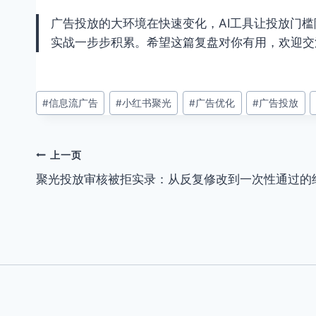
广告投放的大环境在快速变化，AI工具让投放门
实战一步步积累。希望这篇复盘对你有用，欢迎交
文
#
信息流广告
#
小红书聚光
#
广告优化
#
广告投放
章
标
签：
文
上一页
聚光投放审核被拒实录：从反复修改到一次性通过的
章
导
航