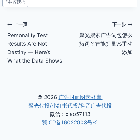
#
获客技巧
标
签：
文
上一页
下一步
Personality Test
聚光搜索广告词包怎么
章
Results Are Not
拓词？智能扩量vs手动
导
Destiny — Here’s
添加
What the Data Shows
航
© 2026
广告封面图素材库
聚光代投/小红书代投/抖音广告代投
微信：xiao57113
冀ICP备16022003号-2