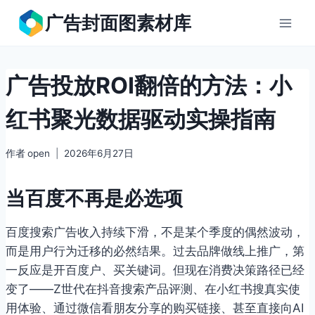
跳
广告封面图素材库
到
内
容
广告投放ROI翻倍的方法：小
红书聚光数据驱动实操指南
作者
open
2026年6月27日
当百度不再是必选项
百度搜索广告收入持续下滑，不是某个季度的偶然波动，
而是用户行为迁移的必然结果。过去品牌做线上推广，第
一反应是开百度户、买关键词。但现在消费决策路径已经
变了——Z世代在抖音搜索产品评测、在小红书搜真实使
用体验、通过微信看朋友分享的购买链接、甚至直接向AI