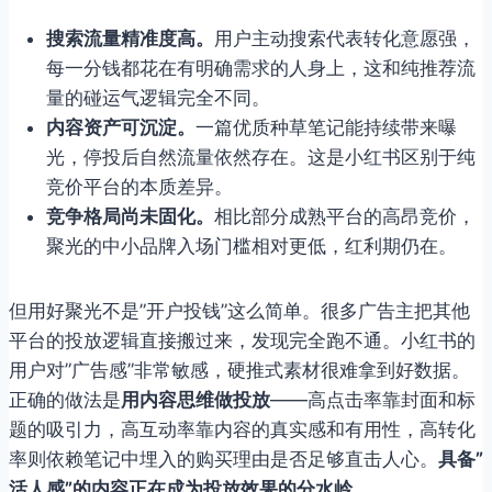
搜索流量精准度高。
用户主动搜索代表转化意愿强，
每一分钱都花在有明确需求的人身上，这和纯推荐流
量的碰运气逻辑完全不同。
内容资产可沉淀。
一篇优质种草笔记能持续带来曝
光，停投后自然流量依然存在。这是小红书区别于纯
竞价平台的本质差异。
竞争格局尚未固化。
相比部分成熟平台的高昂竞价，
聚光的中小品牌入场门槛相对更低，红利期仍在。
但用好聚光不是”开户投钱”这么简单。很多广告主把其他
平台的投放逻辑直接搬过来，发现完全跑不通。小红书的
用户对”广告感”非常敏感，硬推式素材很难拿到好数据。
正确的做法是
用内容思维做投放
——高点击率靠封面和标
题的吸引力，高互动率靠内容的真实感和有用性，高转化
率则依赖笔记中埋入的购买理由是否足够直击人心。
具备”
活人感”的内容正在成为投放效果的分水岭。