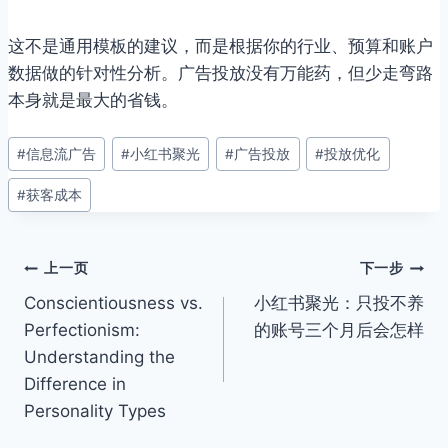
这不是通用模板的建议，而是根据你的行业、预算和账户
数据做的针对性分析。广告投放没有万能药，但少走弯路
本身就是最大的省钱。
文
#
信息流广告
#
小红书聚光
#
广告投放
#
投放优化
章
#
获客成本
标
签：
文
上一页
下一步
Conscientiousness vs.
小红书聚光：只投不养
章
Perfectionism:
的账号三个月后会怎样
导
Understanding the
Difference in
航
Personality Types