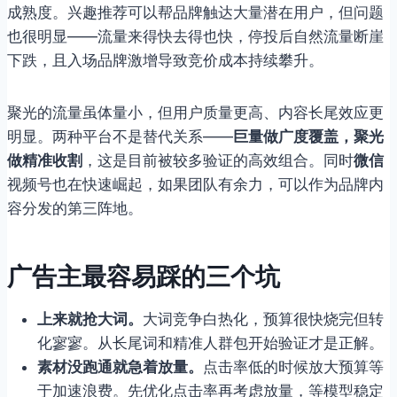
成熟度。兴趣推荐可以帮品牌触达大量潜在用户，但问题
也很明显——流量来得快去得也快，停投后自然流量断崖
下跌，且入场品牌激增导致竞价成本持续攀升。
聚光的流量虽体量小，但用户质量更高、内容长尾效应更
明显。两种平台不是替代关系——
巨量做广度覆盖，聚光
做精准收割
，这是目前被较多验证的高效组合。同时
微信
视频号也在快速崛起，如果团队有余力，可以作为品牌内
容分发的第三阵地。
广告主最容易踩的三个坑
上来就抢大词。
大词竞争白热化，预算很快烧完但转
化寥寥。从长尾词和精准人群包开始验证才是正解。
素材没跑通就急着放量。
点击率低的时候放大预算等
于加速浪费。先优化点击率再考虑放量，等模型稳定