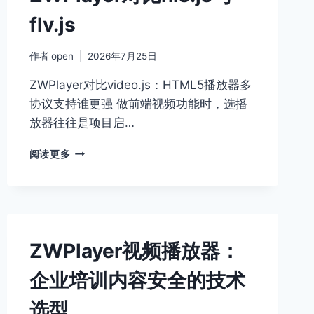
flv.js
作者
open
2026年7月25日
ZWPlayer对比video.js：HTML5播放器多
协议支持谁更强 做前端视频功能时，选播
放器往往是项目启…
视
阅读更多
频
播
放
器
多
协
ZWPlayer视频播放器：
议
融
企业培训内容安全的技术
合：
ZWPLAYER
选型
对