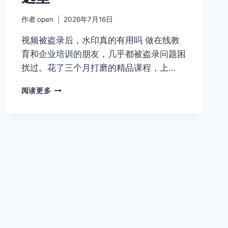
比
作者
open
2026年7月16日
HLS.JS
与
视频被盗录后，水印真的有用吗 做在线教
FLV.JS
育和企业培训的朋友，几乎都被盗录问题困
扰过。花了三个月打磨的精品课程，上…
ZWPLAYER
阅读更多
视
频
播
放
器：
企
业
培
训
内
容
安
全