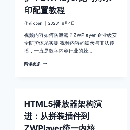
印配置教程
作者
open
2026年8月4日
视频内容如何防泄露？ZWPlayer 企业级安
全防护体系实测 视频内容的盗录与非法传
播，一直是数字内容行业的棘…
网
阅读更多
页
视
频
播
放
器
HTML5播放器架构演
版
权
进：从拼装插件到
保
护：
ZWPlayer统一内核
ZWPLAYER