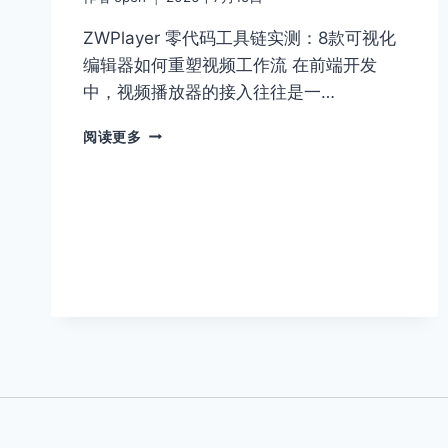
ZWPLAYER
ZWPlayer 零代码工具链实测：8款可视化
统
一
编辑器如何重塑视频工作流 在前端开发
内
中，视频播放器的接入往往是一…
核
ZWPLAYER
阅读更多
网
页
播
放
器
技
巧：
前
端
缩
略
图
生
成
与