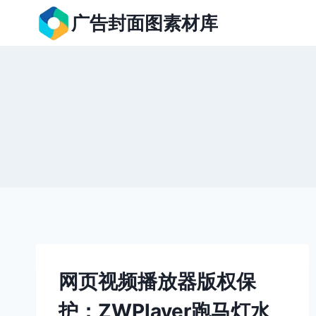
跳
广告封面图素材库
到
内
容
网页视频播放器版权保
护：ZWPlayer跑马灯水