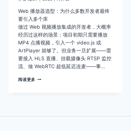
距
Web 播放器选型：为什么多数开发者最终
有
多
要引入多个库
大
做过 Web 视频播放集成的开发者，大概率
经历过这样的场景：项目初期只需要播放
MP4 点播视频，引入一个 video.js 或
ArtPlayer 就够了。但业务一旦扩展——需
要接入 HLS 直播、挂载摄像头 RTSP 监控
流、做 WebRTC 超低延迟连麦——事…
开
阅读更多
发
者
视
角
的
ZWPLAYER
评
测：