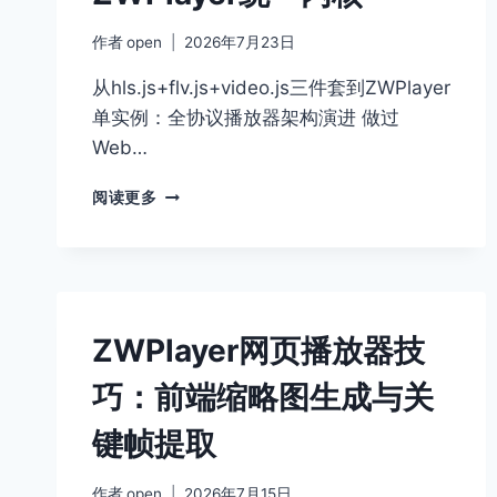
跑
作者
open
2026年7月23日
马
灯
从hls.js+flv.js+video.js三件套到ZWPlayer
水
印
单实例：全协议播放器架构演进 做过
配
Web…
置
教
HTML5
阅读更多
程
播
放
器
架
构
演
ZWPlayer网页播放器技
进：
从
巧：前端缩略图生成与关
拼
装
键帧提取
插
件
作者
open
2026年7月15日
到