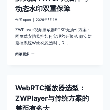
动态水印双重保障
作者
open
2026年8月1日
ZWPlayer视频播放器RTSP无插件方案：
网页端安防监控如何实现秒开预览 做安防
监控系统Web化改造时，R…
ZWPLAYER
阅读更多
网
页
播
放
器
安
WebRTC播放器选型：
防
实
ZWPlayer与传统方案的
战：
RTSP
差距有多大
无