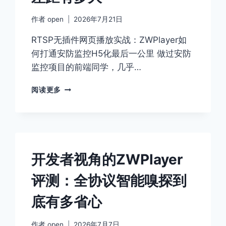
插
作者
open
2026年7月21日
件
与
RTSP无插件网页播放实战：ZWPlayer如
动
态
何打通安防监控H5化最后一公里 做过安防
水
监控项目的前端同学，几乎…
印
双
WEBRTC
阅读更多
重
播
保
放
障
器
选
型：
ZWPLAYER
开发者视角的ZWPlayer
与
传
评测：全协议智能嗅探到
统
方
底有多省心
案
的
作者
open
2026年7月7日
差