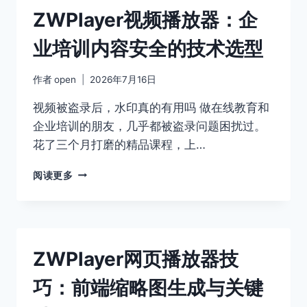
型：
ZWPlayer视频播放器：企
ZWPLAYER
与
业培训内容安全的技术选型
传
统
方
作者
open
2026年7月16日
案
的
视频被盗录后，水印真的有用吗 做在线教育和
差
企业培训的朋友，几乎都被盗录问题困扰过。
距
花了三个月打磨的精品课程，上…
有
多
ZWPLAYER
阅读更多
大
视
频
播
放
器：
ZWPlayer网页播放器技
企
业
巧：前端缩略图生成与关键
培
训