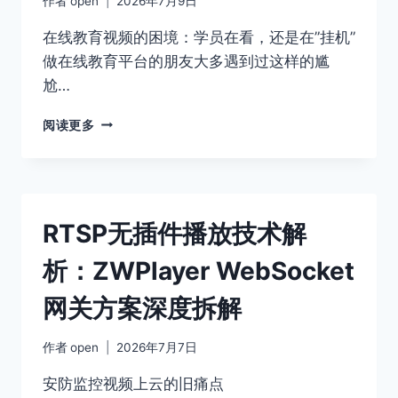
作者
open
2026年7月9日
生
成
在线教育视频的困境：学员在看，还是在”挂机”
与
做在线教育平台的朋友大多遇到过这样的尴
关
尬…
键
帧
零
阅读更多
提
代
取
码
制
作
互
RTSP无插件播放技术解
动
课
析：ZWPlayer WebSocket
件：
ZWPLAYER
网关方案深度拆解
在
线
标
作者
open
2026年7月7日
注
编
安防监控视频上云的旧痛点