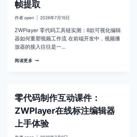
帧提取
内
容
安
作者
open
2026年7月15日
全
的
ZWPlayer 零代码工具链实测：8款可视化编辑
技
器如何重塑视频工作流 在前端开发中，视频播
术
放器的接入往往是一…
选
型
ZWPLAYER
阅读更多
网
页
播
放
器
零代码制作互动课件：
技
巧：
ZWPlayer在线标注编辑器
前
端
上手体验
缩
略
图