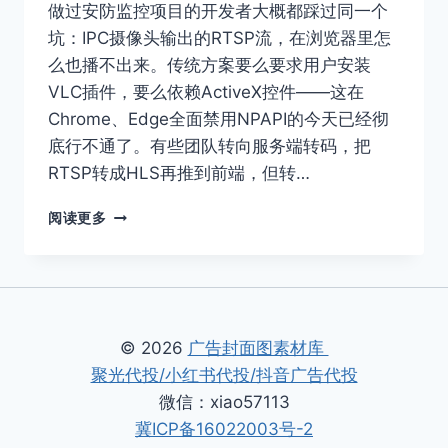
辑
做过安防监控项目的开发者大概都踩过同一个
器
坑：IPC摄像头输出的RTSP流，在浏览器里怎
上
么也播不出来。传统方案要么要求用户安装
手
体
VLC插件，要么依赖ActiveX控件——这在
验
Chrome、Edge全面禁用NPAPI的今天已经彻
底行不通了。有些团队转向服务端转码，把
RTSP转成HLS再推到前端，但转…
RTSP
阅读更多
无
插
件
播
放
技
© 2026
广告封面图素材库
术
聚光代投/小红书代投/抖音广告代投
解
微信：xiao57113
析：
ZWPLAYER
冀ICP备16022003号-2
WEBSOCKET