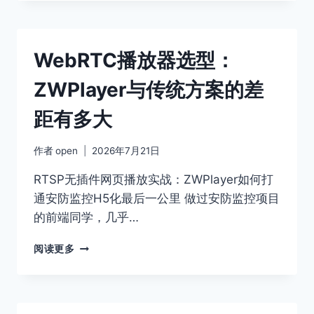
放
器
架
构
WebRTC播放器选型：
演
进：
ZWPlayer与传统方案的差
从
拼
距有多大
装
插
件
作者
open
2026年7月21日
到
ZWPLAYER
RTSP无插件网页播放实战：ZWPlayer如何打
统
通安防监控H5化最后一公里 做过安防监控项目
一
的前端同学，几乎…
内
核
WEBRTC
阅读更多
播
放
器
选