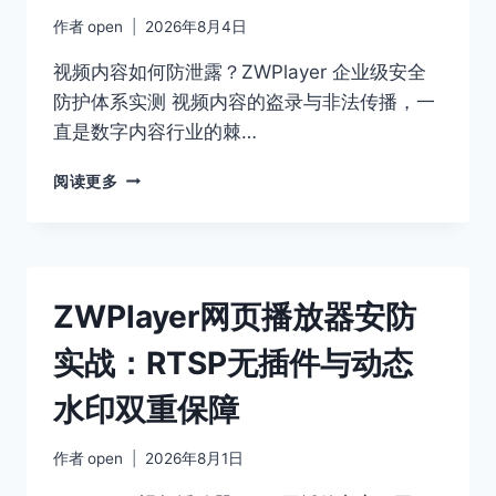
作者
open
2026年8月4日
视频内容如何防泄露？ZWPlayer 企业级安全
防护体系实测 视频内容的盗录与非法传播，一
直是数字内容行业的棘…
网
阅读更多
页
视
频
播
放
ZWPlayer网页播放器安防
器
版
实战：RTSP无插件与动态
权
保
水印双重保障
护：
ZWPLAYER
跑
作者
open
2026年8月1日
马