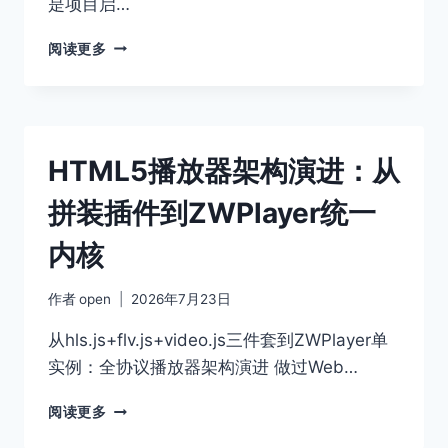
是项目启…
水
印
视
阅读更多
双
频
重
播
保
放
障
器
多
HTML5播放器架构演进：从
协
议
拼装插件到ZWPlayer统一
融
合：
内核
ZWPLAYER
对
比
作者
open
2026年7月23日
HLS.JS
与
从hls.js+flv.js+video.js三件套到ZWPlayer单
FLV.JS
实例：全协议播放器架构演进 做过Web…
HTML5
阅读更多
播