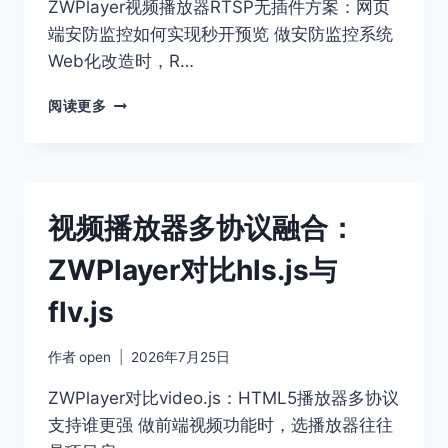
灯
ZWPlayer视频播放器RTSP无插件方案：网页
水
端安防监控如何实现秒开预览 做安防监控系统
印
Web化改造时，R…
配
置
ZWPLAYER
阅读更多
教
网
程
页
播
放
器
视频播放器多协议融合：
安
防
ZWPlayer对比hls.js与
实
战：
flv.js
RTSP
无
插
作者
open
2026年7月25日
件
与
ZWPlayer对比video.js：HTML5播放器多协议
动
支持谁更强 做前端视频功能时，选播放器往往
态