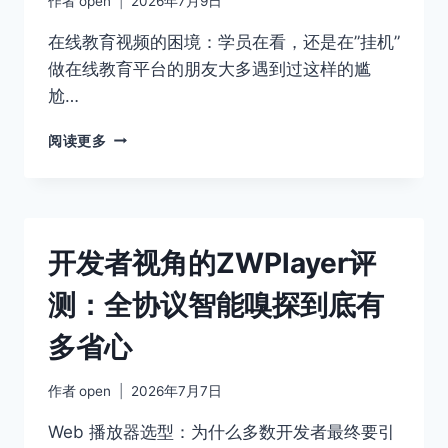
作者
open
2026年7月9日
生
成
在线教育视频的困境：学员在看，还是在”挂机”
与
做在线教育平台的朋友大多遇到过这样的尴
关
尬…
键
帧
零
阅读更多
提
代
取
码
制
作
互
开发者视角的ZWPlayer评
动
课
测：全协议智能嗅探到底有
件：
ZWPLAYER
多省心
在
线
标
作者
open
2026年7月7日
注
编
Web 播放器选型：为什么多数开发者最终要引