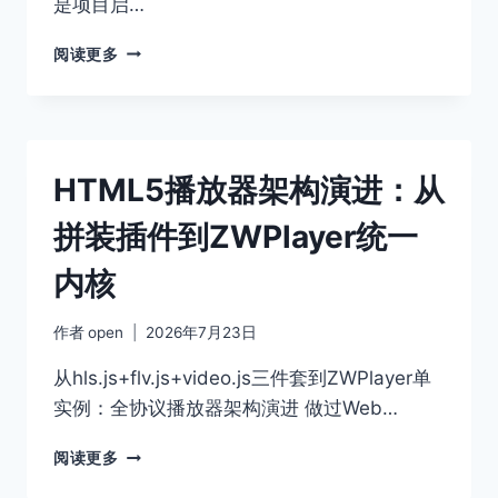
是项目启…
水
印
视
阅读更多
双
频
重
播
保
放
障
器
多
HTML5播放器架构演进：从
协
议
拼装插件到ZWPlayer统一
融
合：
内核
ZWPLAYER
对
比
作者
open
2026年7月23日
HLS.JS
与
从hls.js+flv.js+video.js三件套到ZWPlayer单
FLV.JS
实例：全协议播放器架构演进 做过Web…
HTML5
阅读更多
播