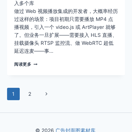
辑
入多个库
器
做过 Web 视频播放集成的开发者，大概率经历
上
过这样的场景：项目初期只需要播放 MP4 点
手
体
播视频，引入一个 video.js 或 ArtPlayer 就够
验
了。但业务一旦扩展——需要接入 HLS 直播、
挂载摄像头 RTSP 监控流、做 WebRTC 超低
延迟连麦——事…
开
阅读更多
发
者
视
角
页
下
1
2
的
ZWPLAYER
面
一
评
测：
页
导
全
协
航
© 2026
广告封面图素材库
议