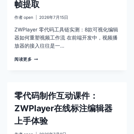
帧提取
内
容
安
作者
open
2026年7月15日
全
的
ZWPlayer 零代码工具链实测：8款可视化编辑
技
器如何重塑视频工作流 在前端开发中，视频播
术
放器的接入往往是一…
选
型
ZWPLAYER
阅读更多
网
页
播
放
器
零代码制作互动课件：
技
巧：
ZWPlayer在线标注编辑器
前
端
上手体验
缩
略
图