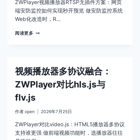
灯
ZWPlayer视频播放器RTSP无插件方案：网页
水
端安防监控如何实现秒开预览 做安防监控系统
印
Web化改造时，R…
配
置
ZWPLAYER
阅读更多
教
网
程
页
播
放
器
视频播放器多协议融合：
安
防
ZWPlayer对比hls.js与
实
战：
flv.js
RTSP
无
插
作者
open
2026年7月25日
件
与
ZWPlayer对比video.js：HTML5播放器多协议
动
支持谁更强 做前端视频功能时，选播放器往往
态