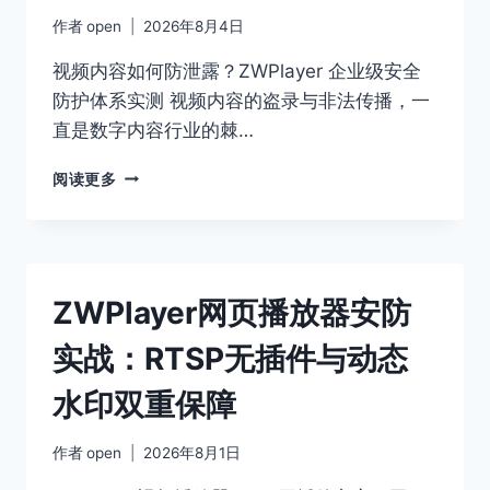
作者
open
2026年8月4日
视频内容如何防泄露？ZWPlayer 企业级安全
防护体系实测 视频内容的盗录与非法传播，一
直是数字内容行业的棘…
网
阅读更多
页
视
频
播
放
ZWPlayer网页播放器安防
器
版
实战：RTSP无插件与动态
权
保
水印双重保障
护：
ZWPLAYER
跑
作者
open
2026年8月1日
马