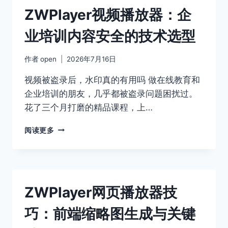
型：
ZWPlayer视频播放器：企
ZWPLAYER
与
业培训内容安全的技术选型
传
统
方
作者
open
2026年7月16日
案
的
视频被盗录后，水印真的有用吗 做在线教育和
差
企业培训的朋友，几乎都被盗录问题困扰过。
距
花了三个月打磨的精品课程，上…
有
多
ZWPLAYER
阅读更多
大
视
频
播
放
器：
ZWPlayer网页播放器技
企
业
巧：前端缩略图生成与关键
培
训