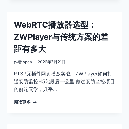
放
器
架
构
WebRTC播放器选型：
演
进：
ZWPlayer与传统方案的差
从
拼
距有多大
装
插
件
作者
open
2026年7月21日
到
ZWPLAYER
RTSP无插件网页播放实战：ZWPlayer如何打
统
通安防监控H5化最后一公里 做过安防监控项目
一
的前端同学，几乎…
内
核
WEBRTC
阅读更多
播
放
器
选