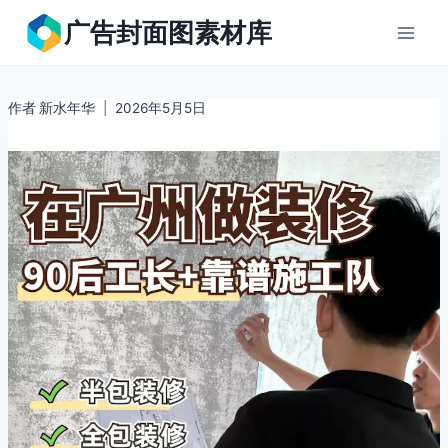
跳
广告封面图素材库
到
内
容
作者
新水年华
2026年5月5日