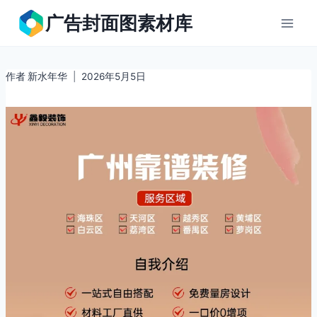
跳
广告封面图素材库
到
内
容
作者
新水年华
2026年5月5日